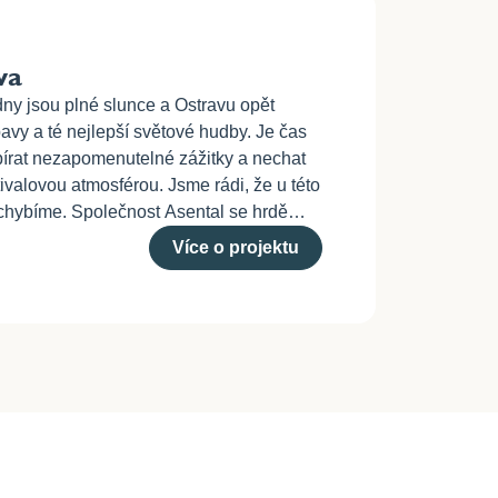
va
dny jsou plné slunce a Ostravu opět
bavy a té nejlepší světové hudby. Je čas
 sbírat nezapomenutelné zážitky a nechat
tivalovou atmosférou. Jsme rádi, že u této
echybíme. Společnost Asental se hrdě
egendárního festivalu Colours of Ostrava.
Více o projektu