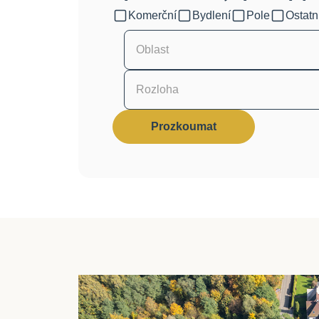
Komerční
Bydlení
Pole
Ostatn
Oblast
Rozloha
Prozkoumat