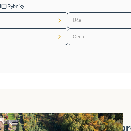
í
Rybníky
Účel
Cena
Pozemky s pr