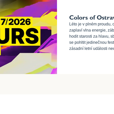
Colors of Ostra
Léto je v plném proudu, 
zaplaví vlna energie, zá
hodit starosti za hlavu,
se pohltit jedinečnou fes
zásadní letní události n
zařadila mezi partnery l