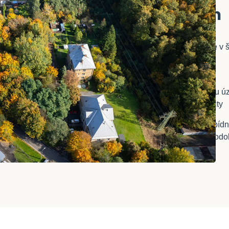
potenciálem
Každou lokalitu posuzujeme v 
dopravní dostupnosti
infrastruktury
rozvojového potenciálu ú
budoucí hodnoty lokality
Naším cílem není pouze nabídn
příležitost, která bude dlouhod