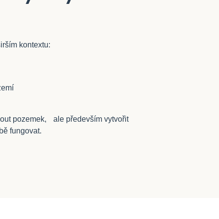
širším kontextu:
zemí
out pozemek, ale především vytvořit
obě fungovat.