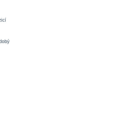
icí
odobý
Kdo jsme